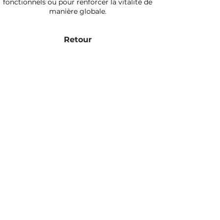
fonctionnels ou pour renforcer la vitalité de
manière globale.
Retour
+41(0)76 41 02 888
mail@chicura.ch
Route d'Arbaz 50
CH - 1971 Grimisuat
Galerie
Actualités MTC
Protection des données
Imprimer