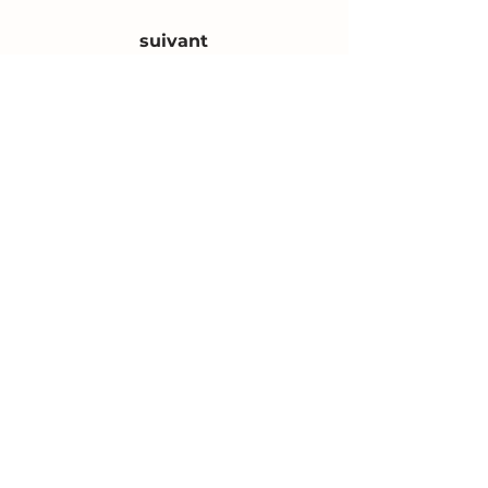
suivant
+41(0)76 41 02 888
mail@chicura.ch
Route d'Arbaz 50
CH - 1971 Grimisuat
Galerie
Actualités MTC
Protection des données
Imprimer